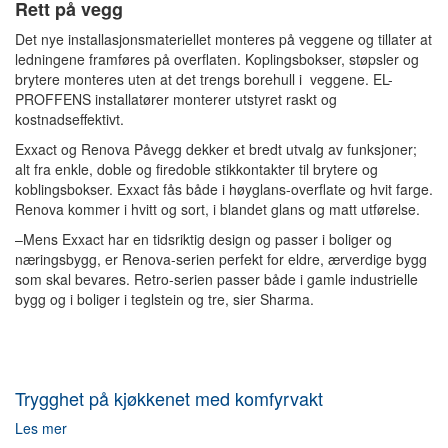
Rett på vegg
Det nye installasjonsmateriellet monteres på veggene og tillater at
ledningene framføres på overflaten. Koplingsbokser, støpsler og
brytere monteres uten at det trengs borehull i veggene. EL-
PROFFENS installatører monterer utstyret raskt og
kostnadseffektivt.
Exxact og Renova Påvegg dekker et bredt utvalg av funksjoner;
alt fra enkle, doble og firedoble stikkontakter til brytere og
koblingsbokser. Exxact fås både i høyglans-overflate og hvit farge.
Renova kommer i hvitt og sort, i blandet glans og matt utførelse.
–Mens Exxact har en tidsriktig design og passer i boliger og
næringsbygg, er Renova-serien perfekt for eldre, ærverdige bygg
som skal bevares. Retro-serien passer både i gamle industrielle
bygg og i boliger i teglstein og tre, sier Sharma.
Trygghet på kjøkkenet med komfyrvakt
Les mer