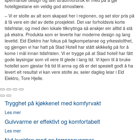
hotellgjestane ein veldig god atmosfære.
– Vi er stolte av alt som skapast her i regionen, og set stor pris på
å få vere ein del av dette prosjektet. Det var forholdsvis korte
tidsfristar, og med den lokale tilknytinga så ønskjer ein alltid å stå
på ekstra. Produkta som er leverte har moderne design og lang
levetid. Eid Elektro har fokus på fagkompetanse og yrkesstolthet,
og gjengen vi har hatt på Stad Hotell har stått skikkelig på for å
kome i mål innan tidsfristen. Vi er trygge på at Stad hotell har fått
gode løysingar som vil vere til glede i lang tid. Vi kjem til å bruke
hotellet som gjestar frå tid til anna og då er det spesielt godt å ha
levert eit resultat vi kan vere stolte av, seier dagleg leiar i Eid
Elektro, Tore Hjelle.
Trygghet på kjøkkenet med komfyrvakt
Les mer
Gulvvarme er effektivt og komfortabelt
Les mer
Nyt kvelden med en terrassevarmer