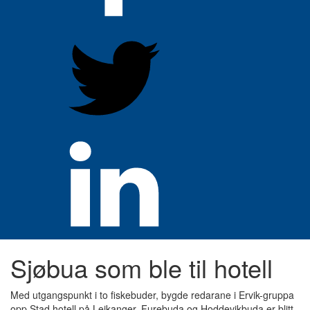
Sjøbua som ble til hotell
Med utgangspunkt i to fiskebuder, bygde redarane i Ervik-gruppa
opp Stad hotell på Leikanger. Furebuda og Hoddevikbuda er blitt