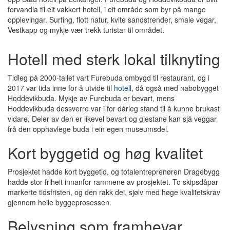
forvandla til eit vakkert hotell, i eit område som byr på mange
opplevingar. Surfing, flott natur, kvite sandstrender, smale vegar,
Vestkapp og mykje vær trekk turistar til området.
Hotell med sterk lokal tilknyting
Tidleg på 2000-tallet vart Furebuda ombygd til restaurant, og i
2017 var tida inne for å utvide til
hotell
, då også med nabobygget
Hoddevikbuda. Mykje av Furebuda er bevart, mens
Hoddevikbuda dessverre var i for dårleg stand til å kunne brukast
vidare. Deler av den er likevel bevart og gjestane kan sjå veggar
frå den opphavlege buda i ein egen museumsdel.
Kort byggetid og høg kvalitet
Prosjektet hadde kort byggetid, og totalentreprenøren Dragebygg
hadde stor friheit innanfor rammene av prosjektet. To skipsdåpar
markerte tidsfristen, og den rakk dei, sjølv med høge kvalitetskrav
gjennom heile byggeprosessen.
Belysning som framhevar