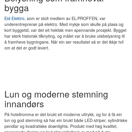
bygga
Eid Elektro
, som er stolt medlem av EL-PROFFEN, var
underentreprenør på elektro. Med mykje som skulle på plass og
kort byggetid, var det eit hektisk men spennande prosjekt. Bygget
har sterk historisk tilknyting, og målet var å bruke utebelysning til
å framheve bygningane. Når ein ser resultatet så er det ikkje tvil
om at det er godt levert.
Lun og moderne stemning
innandørs
På hotellromma er det brukt eit moderne uttrykk, og for å få ein
lun og god stemning så har ein brukt både LED-striper, sylindriske
pendlar og kvadratiske downlights. Produkt med høg kvalitet,
spennande design og lavt straumforbruk er med på å gje